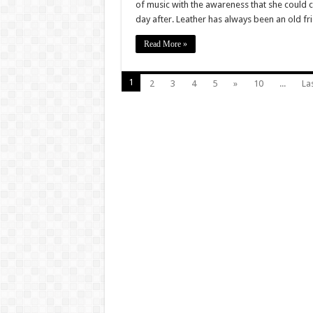
of music with the awareness that she could 
day after. Leather has always been an old fr
Read More »
1
2
3
4
5
»
10
...
Las