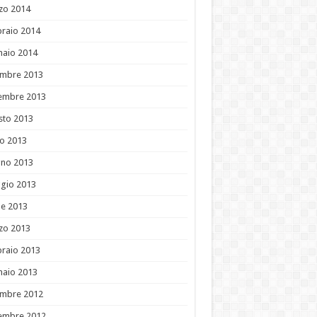
zo 2014
raio 2014
naio 2014
embre 2013
embre 2013
sto 2013
io 2013
gno 2013
gio 2013
le 2013
zo 2013
raio 2013
naio 2013
embre 2012
embre 2012