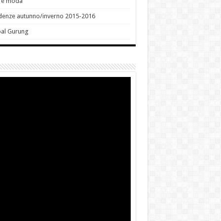
e e moda
denze autunno/inverno 2015-2016
bal Gurung