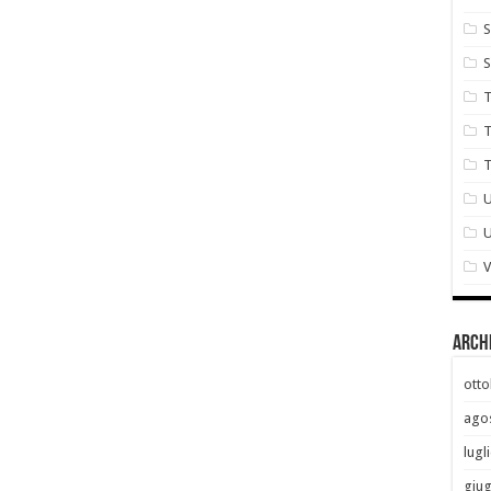
S
S
T
T
T
U
V
Arch
otto
ago
lugl
giu