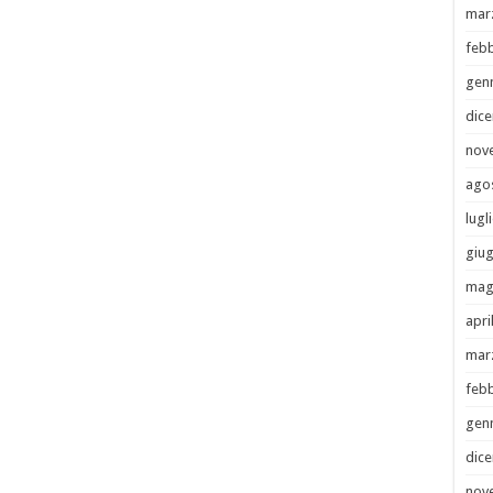
mar
febb
gen
dic
nov
ago
lugl
giu
mag
apri
mar
febb
gen
dic
nov