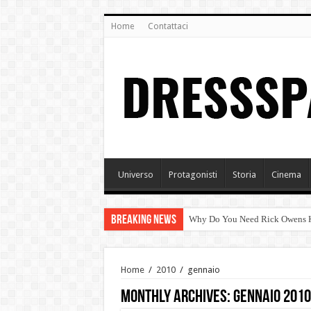
Home
Contattaci
Universo
Protagonisti
Storia
Cinema
Breaking News
Why Do You Need Rick Owens Kn
TENDENZA MODA AUTUNNO/I
Arte e moda
Home
/
2010
/
gennaio
Tendenze autunno/inverno 201
Monthly Archives:
gennaio 2010
Prabal Gurung