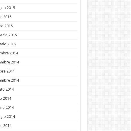
gio 2015
le 2015
zo 2015
raio 2015
naio 2015
embre 2014
embre 2014
bre 2014
tembre 2014
sto 2014
io 2014
gno 2014
gio 2014
le 2014