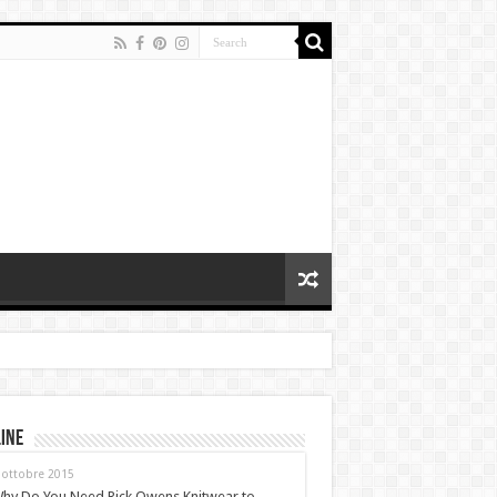
ine
 ottobre 2015
hy Do You Need Rick Owens Knitwear to