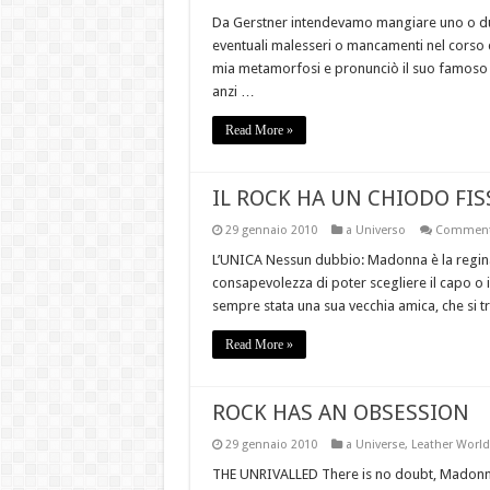
Da Gerstner intendevamo mangiare uno o due
eventuali malesseri o mancamenti nel corso de
mia metamorfosi e pronunciò il suo famoso 
anzi …
Read More »
IL ROCK HA UN CHIODO FIS
29 gennaio 2010
a Universo
Commenti 
L’UNICA Nessun dubbio: Madonna è la regina d
consapevolezza di poter scegliere il capo o 
sempre stata una sua vecchia amica, che si t
Read More »
ROCK HAS AN OBSESSION
29 gennaio 2010
a Universe
,
Leather World
THE UNRIVALLED There is no doubt, Madonna 