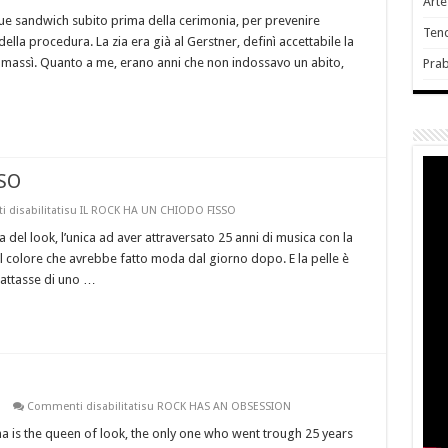
Art
 sandwich subito prima della cerimonia, per prevenire
Ten
lla procedura. La zia era già al Gerstner, definì accettabile la
massì. Quanto a me, erano anni che non indossavo un abito,
Pra
SO
disabilitati
su IL ROCK HA UN CHIODO FISSO
el look, l’unica ad aver attraversato 25 anni di musica con la
il colore che avrebbe fatto moda dal giorno dopo. E la pelle è
rattasse di uno …
Commenti disabilitati
su ROCK HAS AN OBSESSION
is the queen of look, the only one who went trough 25 years