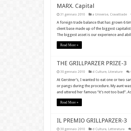
MARX. Capital
Red Alert!
31 gennaio 2010
a Universe
,
Cravattiade
Attractive Discount Deals on Wo
A foreign trade balance that has grown 6 ti
Il cotone
client base made up of the biggest capitalis
The biggest asset is our experience and abili
Moda Etica & Equo Garantita
Read More »
Are You Searching For the Perfe
THE GRILLPARZER PRIZE-3
30 gennaio 2010
d Culture
,
Literature
At Gerstner’s, I wanted to eat one or two s
or pangs during the procedure. My aunt was
and uttered her famous “it’s not too bad”. A
Read More »
IL PREMIO GRILLPARZER-3
30 gennaio 2010
d Cultura
,
Letteratura