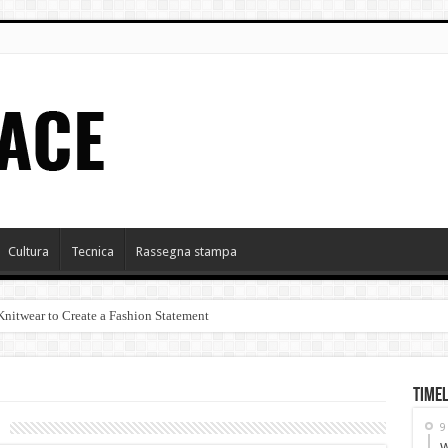
Cultura
Tecnica
Rassegna stampa
itwear to Create a Fashion Statement
NVERNO 2015-2016
Timel
5-2016
9
W