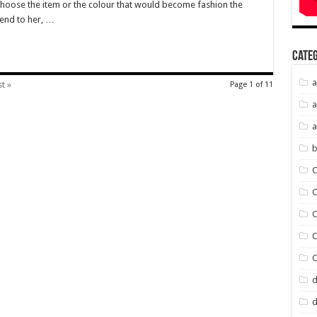
choose the item or the colour that would become fashion the
iend to her, …
Cate
a
t »
Page 1 of 11
a
a
b
C
C
d
d