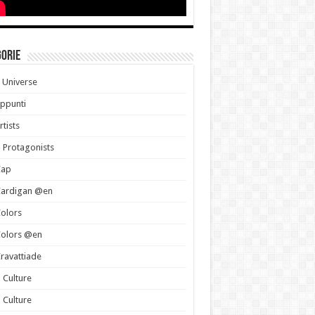
gorie
 Universe
ppunti
rtists
 Protagonists
Cap
Cardigan @en
olors
Colors @en
ravattiade
 Culture
 Culture