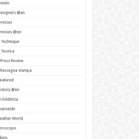
Denim
Designers @en
resses
Dresses @en
 Technique
 Tecnica
 Press Review
 Rassegna stampa
eatured
istory @en
n Evidenza
eanseide
eather World
Oroscopo
kirts