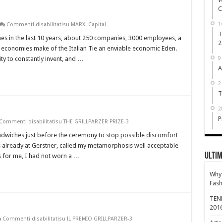
C
1
Commenti disabilitati
su MARX. Capital
men’s online Clothing at Dressspace
T
mes in the last 10 years, about 250 companies, 3000 employees, a
2
t economies make of the Italian Tie an enviable economic Eden.
ty to constantly invent, and …
9
A
ct Petite Women's Clothing?
2
T
2
P
Commenti disabilitati
su THE GRILLPARZER PRIZE-3
andwiches just before the ceremony to stop possible discomfort
 already at Gerstner, called my metamorphosis well acceptable
Ultim
s for me, I had not worn a …
Why 
Fash
TEN
201
Commenti disabilitati
su IL PREMIO GRILLPARZER-3