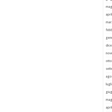
mag
apri
mar
febb
gen
dic
nov
otto
set
ago
lugl
giu
mag
apri