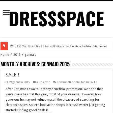
Why Do You Need Rick Owens Knitwear to Create a Fashion Statement
TENDENZA MODA AUTUNNO/INVERNO 2015-2016
Home
/
2015
/
gennaio
Arte e moda
Monthly Archives:
gennaio 2015
Tendenze autunno/inverno 2015-2016
SALE !
Prabal Gurung
29 gennaio 2015
a Universe
Commenti disabilitati
su SALE !
Red Alert!
After Christmas awaits us many beneficial promotion. We hope that
Santa Claus has met this year, most of your dreams. However, how
Attractive Discount Deals on Women’s online Clothing at Dressspace
generous he may not refuse myself the pleasure of searching for
Il cotone
clearance sales! So let’s look at the shops, because winter just getting
started! Finding good deals is …
Moda Etica & Equo Garantita