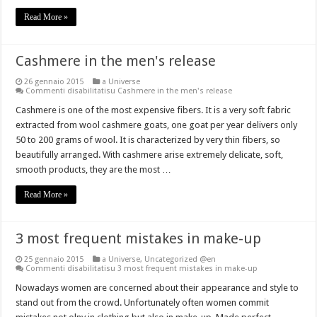
Are You Searching For the Perfect Petite Women's Clothing?
Read More »
Cashmere in the men's release
26 gennaio 2015
a Universe
Commenti disabilitati
su Cashmere in the men's release
Cashmere is one of the most expensive fibers. It is a very soft fabric
extracted from wool cashmere goats, one goat per year delivers only
50 to 200 grams of wool. It is characterized by very thin fibers, so
beautifully arranged. With cashmere arise extremely delicate, soft,
smooth products, they are the most …
Read More »
3 most frequent mistakes in make-up
25 gennaio 2015
a Universe
,
Uncategorized @en
Commenti disabilitati
su 3 most frequent mistakes in make-up
Nowadays women are concerned about their appearance and style to
stand out from the crowd. Unfortunately often women commit