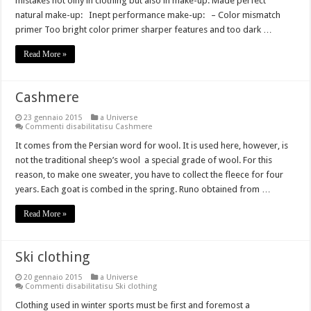
mistakes not olny in clothing but also in make-up. Made perfect
natural make-up: Inept performance make-up: – Color mismatch
primer Too bright color primer sharper features and too dark …
Read More »
Cashmere
23 gennaio 2015
a Universe
Commenti disabilitati
su Cashmere
It comes from the Persian word for wool. It is used here, however, is
not the traditional sheep’s wool a special grade of wool. For this
reason, to make one sweater, you have to collect the fleece for four
years. Each goat is combed in the spring. Runo obtained from …
Read More »
Ski clothing
20 gennaio 2015
a Universe
Commenti disabilitati
su Ski clothing
Clothing used in winter sports must be first and foremost a