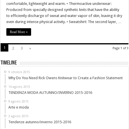
comfortable, lightweight and warm. • Thermoactive underwear:
Produced from specially designed synthetic knits that have the ability
to efficiently discharge of sweat and water vapor of skin, leaving it dry
even during intense physical activity. • Sweatshirt: The second layer, …
Read More »
1
2
3
»
Page 1 of 3
Timeline
9 ottobre 2015
Why Do You Need Rick Owens Knitwear to Create a Fashion Statement
16 agosto 2015
TENDENZA MODA AUTUNNO/INVERNO 2015-2016
9 agosto 2015
Arte e moda
2 agosto 2015
Tendenze autunno/inverno 2015-2016