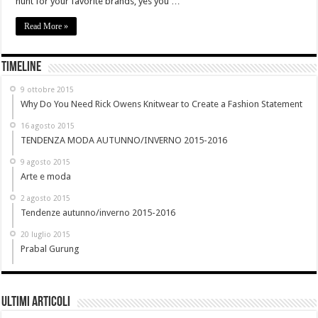
hunt for your favorite brands, yes you …
Are You Searching For the Perfect Petite Women's Clothing?
Read More »
Timeline
9 ottobre 2015
Why Do You Need Rick Owens Knitwear to Create a Fashion Statement
16 agosto 2015
TENDENZA MODA AUTUNNO/INVERNO 2015-2016
9 agosto 2015
Arte e moda
2 agosto 2015
Tendenze autunno/inverno 2015-2016
20 luglio 2015
Prabal Gurung
Ultimi Articoli