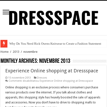
Why Do You Need Rick Owens Knitwear to Create a Fashion Statement
TENDENZA MODA AUTUNNO/INVERNO 2015-2016
Home
/
2013
/
novembre
Arte e moda
Monthly Archives:
novembre 2013
Tendenze autunno/inverno 2015-2016
Experience Online shopping at Dressspace
Prabal Gurung
15 novembre 2013
Dresses
Commenti disabilitati
su Experience Online shopping at Dressspace
Red Alert!
Online shopping is an exclusive process where consumers purchase
Attractive Discount Deals on Women’s online Clothing at Dressspace
various products over the internet. If you talk about clothes and
Il cotone
apparels, this shopping style has heavily boosted the sale of apparels
and accessories. Now you don’t have to drive to shopping malls to
Moda Etica & Equo Garantita