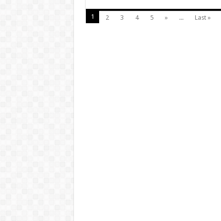
1
2
3
4
5
»
...
Last »