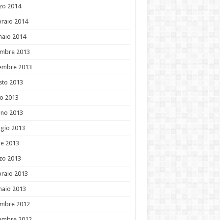
zo 2014
raio 2014
naio 2014
embre 2013
embre 2013
sto 2013
io 2013
gno 2013
gio 2013
le 2013
zo 2013
raio 2013
naio 2013
embre 2012
embre 2012