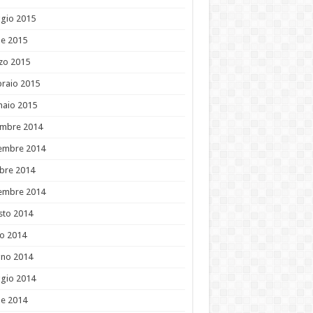
gio 2015
le 2015
zo 2015
raio 2015
naio 2015
embre 2014
embre 2014
bre 2014
tembre 2014
sto 2014
io 2014
gno 2014
gio 2014
le 2014