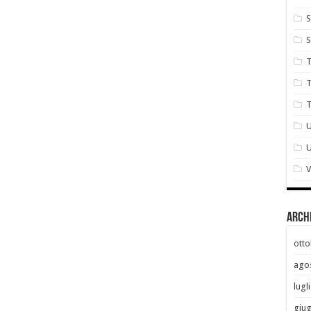
S
S
T
T
T
U
V
Arch
otto
ago
lugl
giu