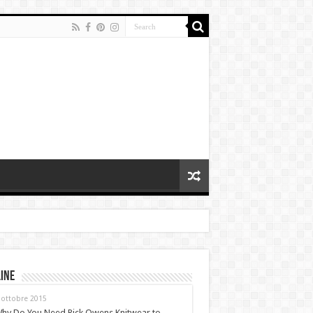
ine
 ottobre 2015
hy Do You Need Rick Owens Knitwear to