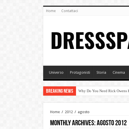
Home
Contattaci
Universo
Protagonisti
Storia
Cinema
Breaking News
Why Do You Need Rick Owens Kn
TENDENZA MODA AUTUNNO/I
Arte e moda
Home
/
2012
/
agosto
Tendenze autunno/inverno 201
Monthly Archives:
agosto 2012
Prabal Gurung