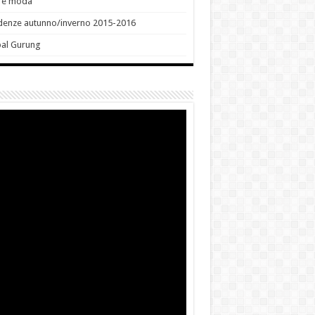
e e moda
denze autunno/inverno 2015-2016
bal Gurung