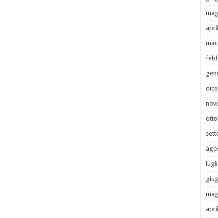
mag
apri
mar
febb
gen
dic
nov
otto
set
ago
lugl
giu
mag
apri