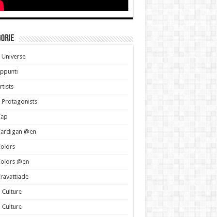
gorie
 Universe
ppunti
rtists
 Protagonists
Cap
Cardigan @en
olors
Colors @en
ravattiade
 Culture
 Culture