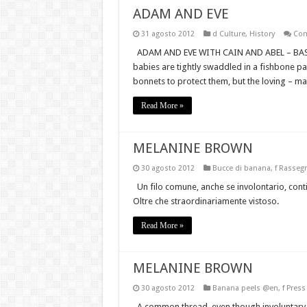
ADAM AND EVE
Red Alert!
31 agosto 2012
d Culture
,
History
Com
Attractive Discount Deals on Wo
ADAM AND EVE WITH CAIN AND ABEL – BAS-
Il cotone
babies are tightly swaddled in a fishbone patte
bonnets to protect them, but the loving – m
Moda Etica & Equo Garantita
Read More »
Are You Searching For the Perfe
MELANINE BROWN
30 agosto 2012
Bucce di banana
,
f Rasseg
Un filo comune, anche se involontario, contin
Oltre che straordinariamente vistoso.
Read More »
MELANINE BROWN
30 agosto 2012
Banana peels @en
,
f Press
A common thread, even though involuntary, c