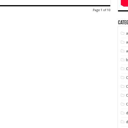
Page 1 of 10
Cate
a
a
a
b
C
C
d
d