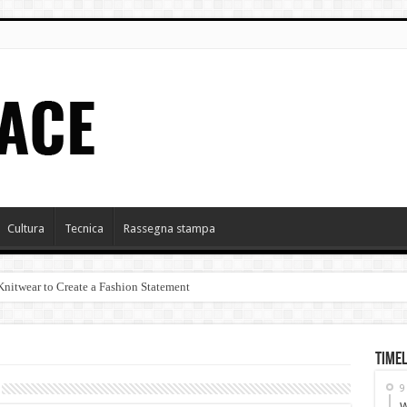
Cultura
Tecnica
Rassegna stampa
itwear to Create a Fashion Statement
NVERNO 2015-2016
Timel
5-2016
9
W