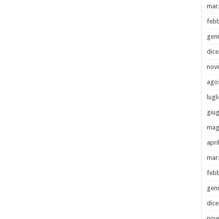
mar
febb
gen
dic
nov
ago
lugl
giu
mag
apri
mar
febb
gen
dic
nov