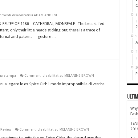
C
1
menti disabilitati
su ADAM AND EVE
men’s online Clothing at Dressspace
T
RELIEF OF 1186 – CATHEDRAL, MONREALE The breast-fed
2
rn; only their little heads sticking out, there is a trace of
aternal and paternal – gesture …
9
A
ct Petite Women's Clothing?
2
T
2
P
na stampa
Commenti disabilitati
su MELANINE BROWN
ua legare le ex Spice Girl: il modo improponibile di vestire.
Ultim
Why 
Fash
TEN
201
 Review
Commenti disabilitati
su MELANINE BROWN
ontinues to unite the ex-Spice Girls: the absurd way they