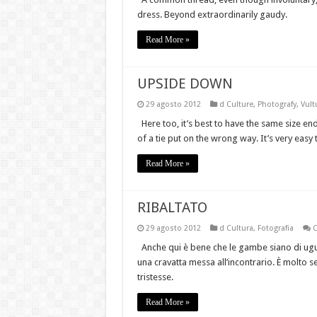
dress. Beyond extraordinarily gaudy.
Read More »
UPSIDE DOWN
29 agosto 2012
d Culture
,
Photografy
,
Vult
Here too, it’s best to have the same size e
of a tie put on the wrong way. It’s very easy
Read More »
RIBALTATO
29 agosto 2012
d Cultura
,
Fotografia
C
Anche qui è bene che le gambe siano di ugua
una cravatta messa all’incontrario. È molto
tristesse.
Read More »