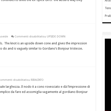
Art
Ten
Pra
useide
Commenti disabilitati
su UPSIDE DOWN
nds. The knot is an upside down cone and gives the impression
 to do and is vaguely similar to Gordano’s Bonjour tristesse.
ommenti disabilitati
su RIBALTATO
le larghezza. Il nodo è a cono rovesciato e dà l’impressione di
 semplice da fare ed assomiglia vagamente al gordiano Bonjour