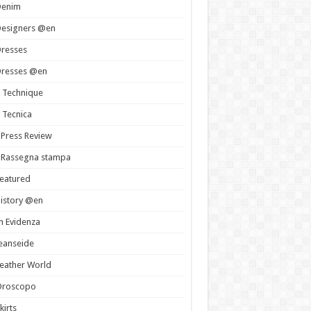
Denim
Designers @en
resses
Dresses @en
 Technique
 Tecnica
 Press Review
 Rassegna stampa
eatured
istory @en
n Evidenza
eanseide
eather World
Oroscopo
kirts