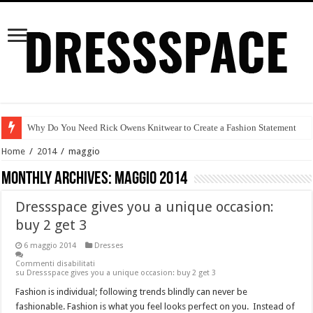
Why Do You Need Rick Owens Knitwear to Create a Fashion Statement
TENDENZA MODA AUTUNNO/INVERNO 2015-2016
Home
/
2014
/
maggio
Arte e moda
Monthly Archives:
maggio 2014
Tendenze autunno/inverno 2015-2016
Dressspace gives you a unique occasion:
Prabal Gurung
buy 2 get 3
Red Alert!
6 maggio 2014
Dresses
Attractive Discount Deals on Women’s online Clothing at Dressspace
Commenti disabilitati
su Dressspace gives you a unique occasion: buy 2 get 3
Il cotone
Fashion is individual; following trends blindly can never be
fashionable. Fashion is what you feel looks perfect on you. Instead of
Moda Etica & Equo Garantita