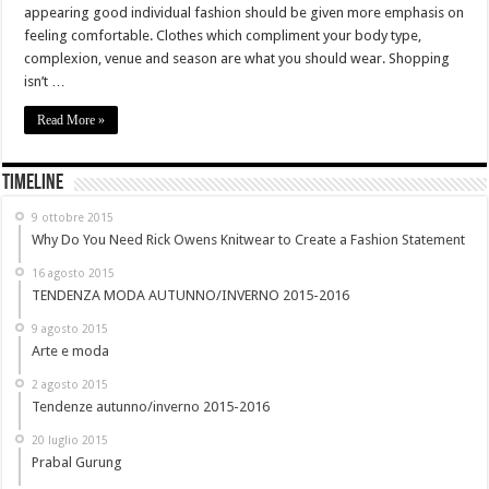
appearing good individual fashion should be given more emphasis on
Are You Searching For the Perfect Petite Women's Clothing?
feeling comfortable. Clothes which compliment your body type,
complexion, venue and season are what you should wear. Shopping
isn’t …
Read More »
Timeline
9 ottobre 2015
Why Do You Need Rick Owens Knitwear to Create a Fashion Statement
16 agosto 2015
TENDENZA MODA AUTUNNO/INVERNO 2015-2016
9 agosto 2015
Arte e moda
2 agosto 2015
Tendenze autunno/inverno 2015-2016
20 luglio 2015
Prabal Gurung